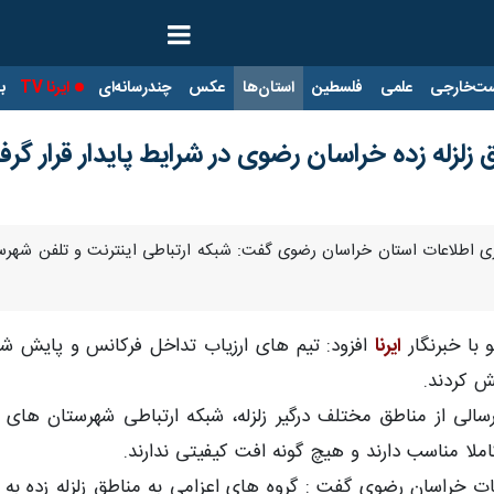
ت‌خارجی
علمی
فلسطین
استان‌ها
عکس
چندرسانه‌ای
ایرنا TV
با
زلزله زده خراسان رضوی در شرایط پایدار قرار گر
ری اطلاعات استان خراسان رضوی گفت: شبکه ارتباطی اینترنت و تلفن شهرستا
 با خبرنگار
ایرنا
افزود: تیم های ارزیاب تداخل فرکانس و پایش شبک
ش کردند.
سالی از مناطق مختلف درگیر زلزله، شبکه ارتباطی شهرستان های
ملا مناسب دارند و هیچ گونه افت کیفیتی ندارند.
عات خراسان رضوی گفت : گروه های اعزامی به مناطق زلزله زده به