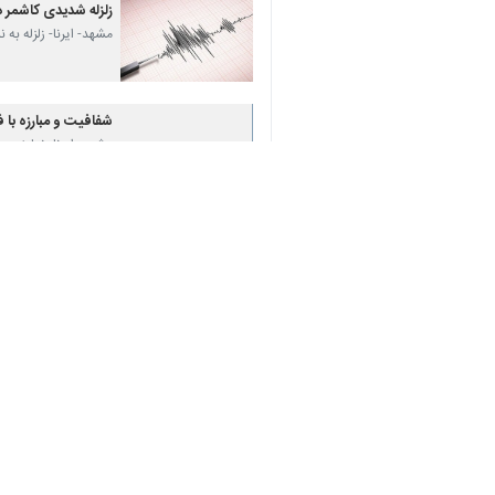
زلزله شدیدی کاشمر د
مشهد- ایرنا- زلزله به
♿︎
شفافیت و مبارزه با 
مشهد- ایرنا- نماینده
×
نظر شما
*
لطفا متن تصویر را در جعبه متن وارد کنید