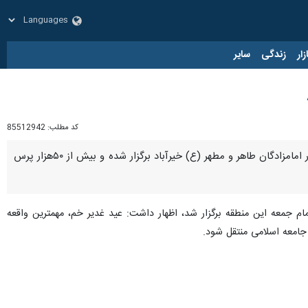
زار
زندگی
سایر
کد مطلب:
85512942
ورامین- ایرنا- امام جمعه منطقه خیرآباد ورامین گفت: برای نخستین بار،جشن باشکوه یک کیلومتری غدیر در بلوار امامزادگان طاهر و مطهر (ع) خیرآباد برگزار شده و بیش از ۵۰هزار پرس
ام جمعه این منطقه برگزار شد، اظهار داشت: عید غدیر خم، مهمترین واقعه
جامعه اسلامی منتقل شود.