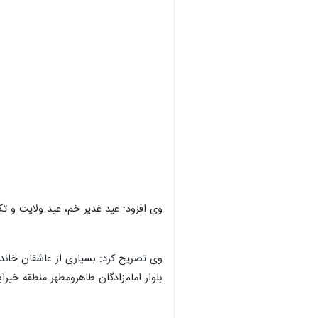
وی افزود: عید غدیر خم، عید ولایت و تک
وی تصریح کرد: بسیاری از عاشقان خاندان
بلوار امام‌زادگان طاهرومطهر منطقه خیرآباد از ساعت۵ عصر تا اذان نماز مغرب