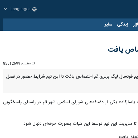
زار
زندگی
سایر
تصاص یافت
کد مطلب:
85512699