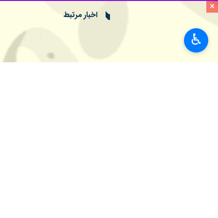
جاری لیگ برتر را کسب کند.
×
محسن محرری روز سه‌شنبه در گفت‌وگو ب
♿︎
به موضوع رسالت‌های اجتماعی بود.
وی خاطرنشان کرد: با موافقت اعضای شور
وی ادامه داد: این بیشترین میزان کمک
رییس شورای اسلامی شهر قم گفت: همچن
اختصاص یابد.
گفتنی است مجموعه آنا صنعت پاسارگاد است
آنا صنعت قم در پایان فصل گذشته لیگ برتر فوتسال کشور از ۲۶ بازی خود با ۱۰ برد، هشت مساوی ، هشت باخت و کسب ۳۸
استان‌ها
قم
۳ نفر