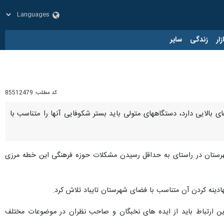
زار
زندگی
سایر
کد مطلب:
85512479