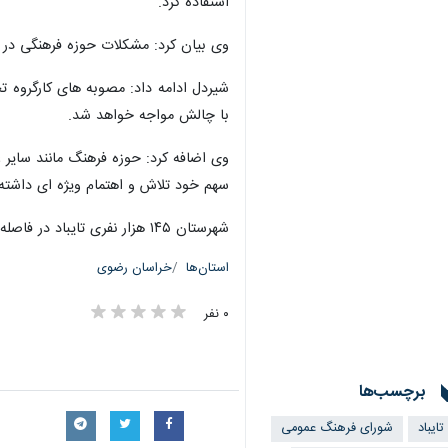
تایباد- ایرنا- فرماندار تایباد واق
الگوی‌های ایرانی اسلامی همراه با حفظ