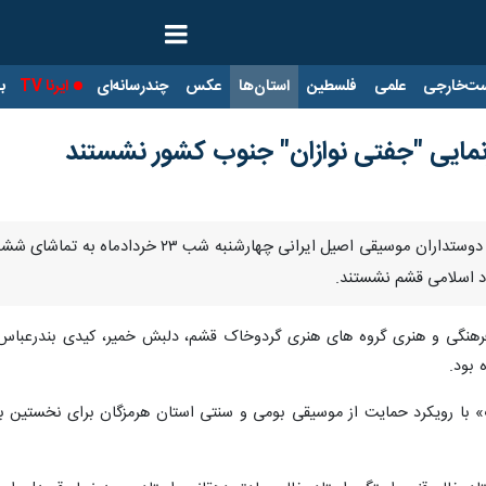
ت‌خارجی
علمی
فلسطین
استان‌ها
عکس
چندرسانه‌ای
ایرنا TV
با
مایی "جفتی نوازان" جنوب کشور نشستند
قشم - ایرنا - قشموندان، علاقمندان و دوستدار
شاد اسلامی قشم نشستند.
فرهنگی و هنری گروه های هنری گردوخاک قشم، دلبش خمیر، کیدی بندرعباس، 
 بود.
ت» با رویکرد حمایت از موسیقی بومی و سنتی استان هرمزگان برای نخستین ب