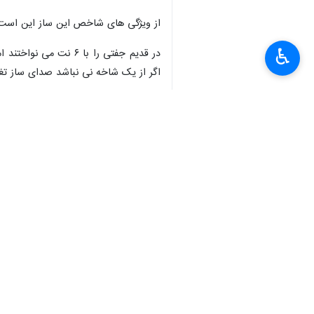
×
از ویژگی های شاخص این ساز این است ک
♿︎
در قدیم جفتی را با 
اگر از یک شاخه نی نباشد صدای ساز تغیی
صدای این ساز بسیار پرحجم و گیراست و ع
این ساز از جمله سازهای بومی است که
نشود در خطر قرار می گیرد.
استان‌ها
قشم
۳ نفر
برچسب‌ها
جزیره قشم
خلیج فارس
موسیقی