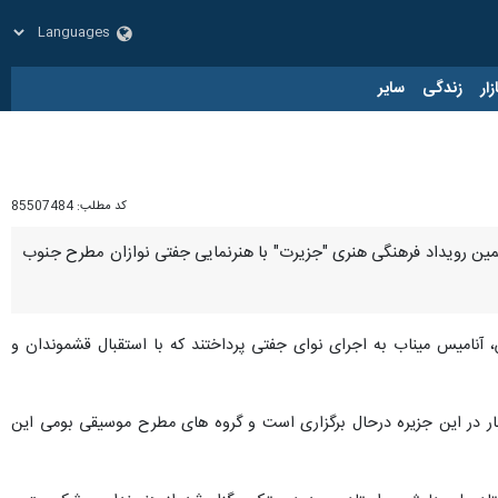
زار
زندگی
سایر
کد مطلب:
85507484
ان موسیقی اصیل ایرانی چهارشنبه شب ۲۳ خردادماه به تماشای ششمین رویداد فرهنگی هنری "جزیرت" با هنرنمایی جفتی نوازان مطرح جنوب
آنامیس میناب به اجرای نوای جفتی پرداختند که با استقبال قشموندان و
ار در این جزیره درحال برگزاری است و گروه های مطرح موسیقی بومی این