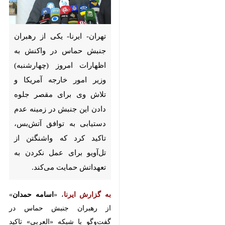
تهران- ایرنا- یکی از رهبران
جنبش حماس در واکنش به
اظهارات امروز (چهارشنبه) وزیر
امور خارجه آمریکا و تلاش وی
برای مقصر جلوه دادن این جنبش
در زمینه عدم دستیابی به توافق
آتش‌بس، تاکید کرد که واشنگتن
از تل‌آویو برای عمل نکردن به
تعهداتش حمایت می‌کند.
به گزارش ایرنا
، «
اسامه حمدان
» از
رهبران جنبش حماس در گفت‌وگو با
شبکه «العربی» تاکید کرد: بلینکن
تایید می‌کند که او بخشی از مشکل
است نه بخشی از راه حل، و ما به