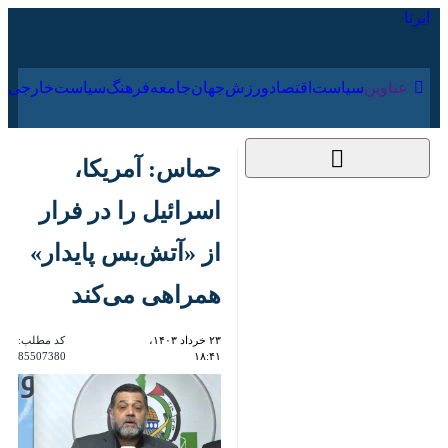
۱۶ مرداد ۱۴۰۵
عناوین‌
سیاست
اقتصاد
ورزش
جهان
جامعه
فرهنگ
سیاس
حماس: آمریکا، اسرائیل
را در فرار از «آتش‌بس
پایدار» همراهی می‌کند
۲۳ خرداد ۱۴۰۳، ۱۸:۴۱
کد مطلب:
85507380