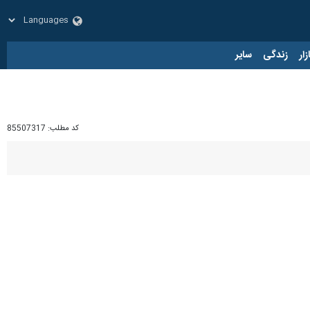
زار
زندگی
سایر
کد مطلب:
85507317