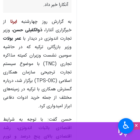
آنکارا خبر داد.
به گزارش روز چهارشنبه
ایرنا
از
خبرگزاری آنتارا،
ذوالکفیلی حسن
،
وزیر
تجارت اندونزی
در دیدار با
عمر بولات
وزیر بازرگانی ترکیه که در حاشیه
سومین نشست وزیران کمیته مذاکره
تجاری (TNC) با موضوع سیستم
تجارت ترجیحی سازمان همکاری
اسلامی (TPS-OIC) برگزار شد، درباره
گسترش همکاری با ترکیه در زمینه‌های
مختلف از جمله خرید ادوات دفاعی
ابراز امیدواری کرد.
حسن گفت: با توجه به شرایط
♿︎
×
اقتصادی باثبات اندونزی، رشد
اقتصادی بالای پنج درصد و تورم