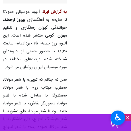
تهران- ایرنا- آلبوم موسیقی
«مولانا تا سایه» به آهنگسازی
پیروز ارجمند و خوانندگی کیوان
رستگاری منتشر شد.
به گزارش ایرنا
، آلبوم موسیقی «مولانا
تا سایه» به آهنگسازی
پیروز ارجمند
،
خوانندگی
کیوان رستگاری
و تنظیم
مهران اکرمی
منتشر شده است. این
آلبوم روز جمعه- ۲۵ خردادماه- ساعت
۱۸:۳۰ با حضور جمعی از هنرمندان
شناخته شده عرصه‌های مختلف در
موزه موسیقی ایران رونمایی می‌شود.
♿︎
×
«من نه چنانم که تویی» با شعر مولانا،
«مطرب مهتاب رو» با شعر مولانا،