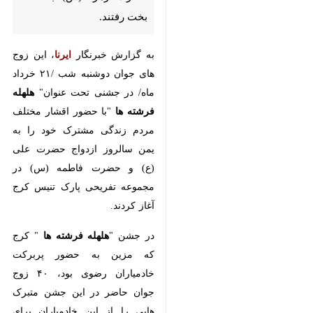
جوان دوشنبه شب /۲۱ خرداد ماه/ در
جشنی تحت عنوان"
هلهله فرشته ها
"با حضور اقشار مختلف مردم زندگی
مشترک خود را به یمن سالروز ازدواج
حضرت علی (ع) و حضرت فاطمه
(س) در مجموعه تفریحی پارک تنیس
کرج آغاز کردند.
در جشن "
هلهله فرشته ها
" کرج که
مزین به حضور پربرکت خادمیاران
رضوی بود، ۴۰ زوج جوان حاضر در
این جشن متبرک هایی را از این
خادمیاران برای بیمه کردن زندگی خود
×
در سایه امام رضا (ع) دریافت داشتند.
♿︎
در ادامه "
جشن هلهله فرشته ها
" ویژه
×
۴۰ زوج کرجی به مناسبت سالروز