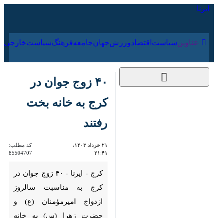
۱۷ مرداد ۱۴۰۵
عناوین‌
سیاست
اقتصاد
ورزش
جهان
جامعه
فرهنگ
۴۰ زوج جوان در کرج به
خانه بخت رفتند
۲۱ خرداد ۱۴۰۳، ۲۱:۴۱
کد مطلب:
85504707
کرج - ایرنا - ۴۰ زوج جوان در کرج
به مناسبت سالروز ازدواج
امیرمؤمنان (ع) و حضرت زهرا
(س) به خانه بخت رفتند.
به گزارش خبرنگار
ایرنا
، این زوج های