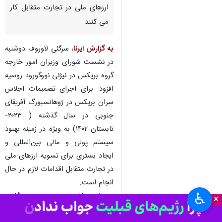
مسکو- ایرنا- وزیر امور خارجه
روسیه اعلام کرد:‌ کشورهای عضو
گروه بریکس فعالانه برای ایجاد
بستری برای تسویه حساب با
ارزهای ملی در تجارت متقابل کار
می کنند.
به گزارش ایرنا
، سرگئی لاوروف دوشنبه
در نشست شورای وزیران امور خارجه
گروه بریکس در نیژنی نووگورود روسیه
افزود: برای اجرای تصمیمات اجلاس
سران بریکس در ژوهانسبورگ آفریقای
جنوبی در سال گذشته ( ۲۰۲۳-
تابستان ۱۴۰۲) به ویژه در زمینه بهبود
♿︎
×
سیستم پولی و مالی بین‌المللی و
ایجاد بستری برای تسویه ارزهای ملی