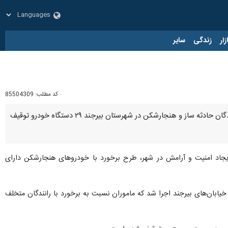
زار
زندگی
سایر
کد مطلب:
85504309
بیرجند - ایرنا - رئیس پلیس راهنمایی و رانندگی خراسان جنوبی گفت: با اجرای طرح کنترل و برخورد با تخلفات رانندگان حادثه ساز و هنجارشکن در شهرستان بیرجند ۲۹ دستگاه خودرو توقیف
ایجاد امنیت و آرامش در شهر، طرح برخورد با خودروهای هنجارشکن دارای
یابان‌های بیرجند اجرا شد که ماموران نسبت به برخورد با رانندگان متخلف