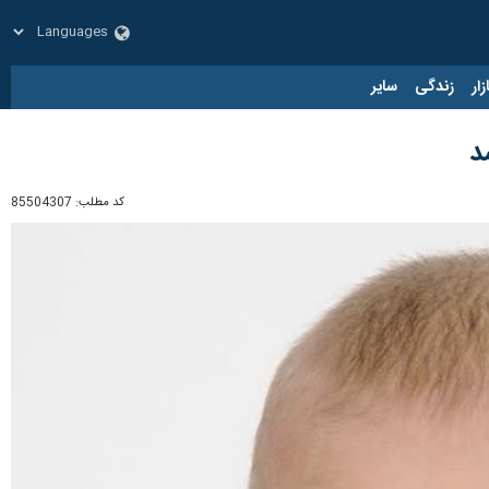
زار
زندگی
سایر
د
کد مطلب:
85504307