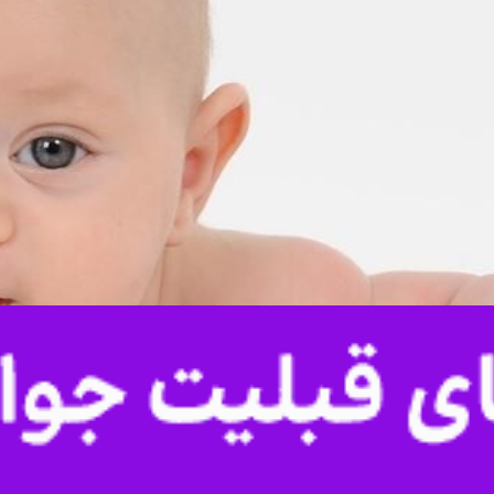
خرم آباد - ایرنا - رییس مجمع خیرین سلامت لرستان گفت: سه هزا