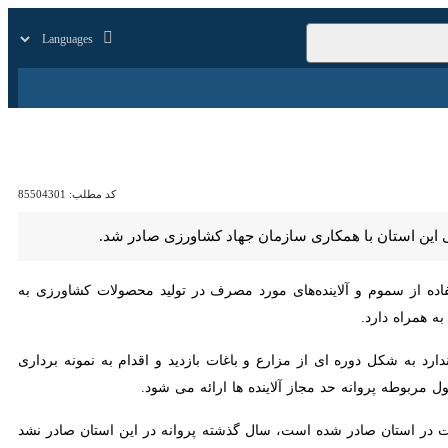
زار
زندگی
سایر
کد مطلب:
85504301