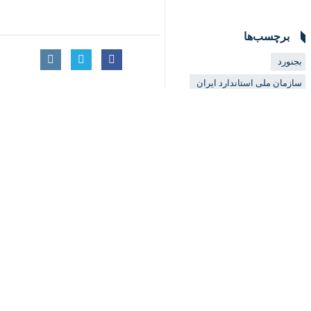
♿︎
×
بجنورد-ایرنا- مدیرکل استاندارد خراس
محمد خوران
روز دوشنبه به خبرنگار
ایرن
استاندارد است که این امر افزایش کیف
وی افزود: پس از درخواست تولیدکنندگان
می کنند و در صورت انطباق محصول در حو
مدیرکل استاندارد خراسان شمالی اظها
امسال نخستین پروانه نشان حد مجاز آلای
وی گفت: مضرات استفاده از سموم و آف
این اساس باید از محصولات کشاورزی با