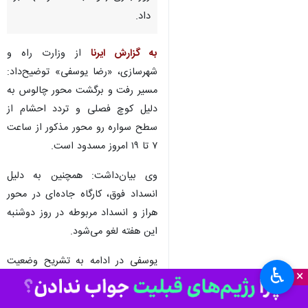
تهران- ایرنا- کارشناس مرکز
مدیریت راه‌های کشور با اعلام
مسدود بودن محور چالوس، از رفع
محدودیت تردد در محور هراز در
روز جاری (دوشنبه، ۲۱ خرداد) خبر
داد.
به گزارش ایرنا
از وزارت راه و
شهرسازی، «رضا یوسفی» توضیح‌داد:
مسیر رفت و برگشت محور چالوس به
دلیل کوچ فصلی و تردد احشام از
سطح سواره رو محور مذکور از ساعت
۷ تا ۱۹ امروز مسدود است.
♿︎
×
وی بیان‌داشت:‌ همچنین به دلیل
انسداد فوق، کارگاه جاده‌ای در محور