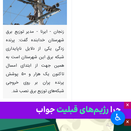
زنجان - ایرنا - مدیر توزیع برق
شهرستان خدابنده گفت: پرنده
زدگی یکی از دلایل ناپایداری
شبکه برق این شهرستان است به
همین جهت از ابتدای امسال
تاکنون یک هزار و ۵۰ پوشش
پرنده پران بر روی خروجی
شبکه‌های توزیع برق نصب شد.
×
حسنعلی پیری روز دوشنبه در گفت و
گو با خبرنگار
ایرنا
افزود: با توجه به
♿︎
×
مجاورت شبکه توزیع برق این
شهرستان با زمین‌های کشاورزی،