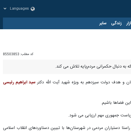
زار
زندگی
سایر
کد مطلب:
85503853