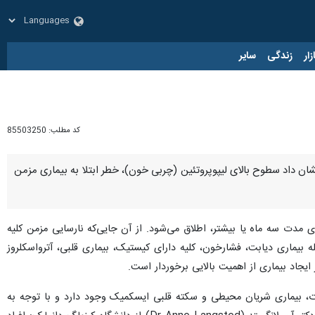
زار
زندگی
سایر
کد مطلب:
85503250