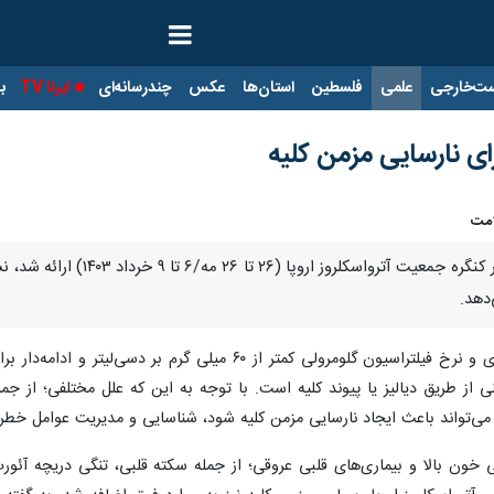
ت‌خارجی
علمی
فلسطین
استان‌ها
عکس
چندرسانه‌ای
ایرنا TV
با
 نارسایی مزمن کلیه
امت