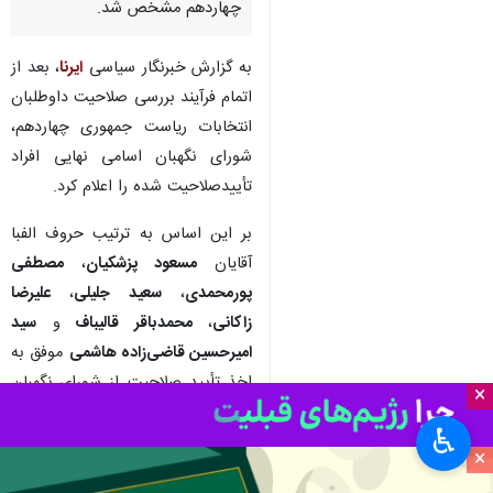
چهاردهم مشخص شد.
به گزارش خبرنگار سیاسی
ایرنا
، بعد از
اتمام فرآیند بررسی صلاحیت‌ داوطلبان
انتخابات ریاست جمهوری چهاردهم،
شورای نگهبان اسامی نهایی افراد
تأییدصلاحیت شده را اعلام کرد.
بر این اساس به ترتیب حروف الفبا
آقایان
مسعود پزشکیان
،
مصطفی
پورمحمدی
،
سعید جلیلی
،
علیرضا
زاکانی
،
محمدباقر قالیباف
و
سید
امیرحسین قاضی‌زاده هاشمی
موفق به
اخذ تأیید صلاحیت از شورای نگهبان
×
شده و در انتخابات ریاست‌جمهوری
♿︎
حاضر خواهند بود.
×