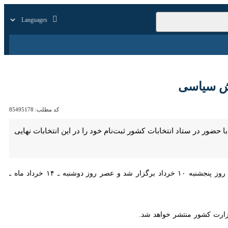
زار
زندگی
سایر
سیاسی
کد مطلب:
85495178