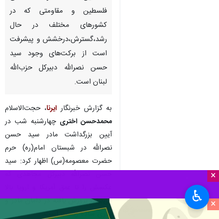
فلسطین و مقاومتی که در
کشورهای مختلف در حال
رشد،گسترش،درخشش و پیشرفت
است از برکت‌های وجود سید
حسن نصرالله دبیرکل حزب‌الله
لبنان است.
به گزارش خبرنگار
ایرنا
، حجت‌الاسلام‌
محمدحسن اختری
چهارشنبه شب در
آیین بزرگداشت مادر سید حسن
نصرالله در شبستان امام‌(ره) حرم
حضرت معصومه‌(س) اظهار کرد: سید
حسن نصرالله دبیرکل مجاهدی که
×
عکسش را تا عمق آمریکا و اروپا بالا
♿︎
می‌برند، پرورش یافته در دامان مادر و
×
پدری ساده زیست است.