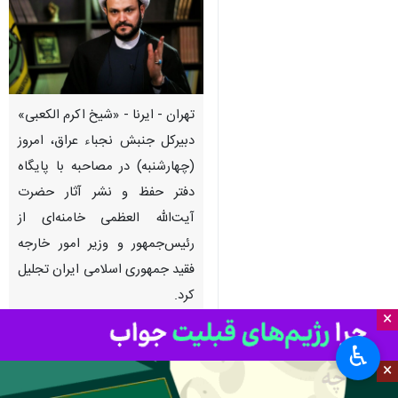
تهران - ایرنا - «شیخ اکرم الکعبی»
دبیرکل جنبش نجباء عراق، امروز
(چهارشنبه) در مصاحبه با پایگاه
دفتر حفظ و نشر آثار حضرت
آیت‌الله العظمی خامنه‌ای از
رئیس‌جمهور و وزیر امور خارجه
فقید جمهوری اسلامی ایران تجلیل
کرد.
×
به گزارش
ایرنا
، دبیرکل جنبش مقاومت
♿︎
اسلامی نجباء در حاشیه حضور خود
×
در مراسم ترحیم شهدای خدمت که به