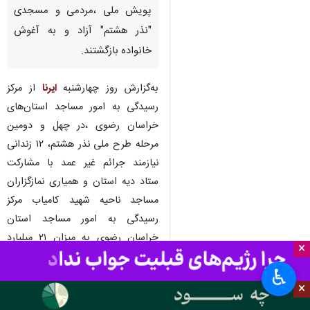
پویش ملی ،مردمی و مسجدی
"نذر هشتم" آزاد و به آغوش
خانواده بازگشتند.
به‌گزارش روز چهارشنبه
ایرنا
از مرکز
رسیدگی به امور مساجد استان‌های
خراسان رضوی ،در چهل و دومین
مرحله طرح ملی نذر هشتم، ۱۲ زندانی
نیازمند جرائم غیر عمد با مشارکت
ستاد دیه استان و همیاری نمازگزاران
مساجد ناحیه شهید کامیاب مرکز
رسیدگی به امور مساجد استان‌
خراسان رضوی به میزان ۲۱ میلیارد
×
ریال و تلاش حوزه مددکاری زندان
♿︎
مرکزی مشهد در اخذ رضایت
×
خداپسندانه از شاکیان به میزان ۲۰