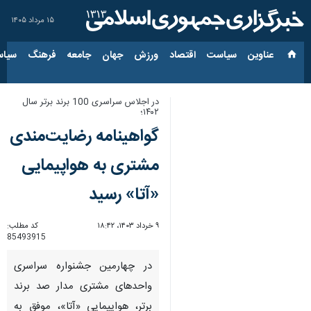
۱۵ مرداد ۱۴۰۵
عناوین‌
سیاست
اقتصاد
ورزش
جهان
جامعه
فرهنگ
سیاس
‌در اجلاس سراسری 100 برند برتر سال
۱۴۰۲؛
گواهینامه رضایت‌مندی
مشتری به هواپیمایی
«آتا» رسید
۹ خرداد ۱۴۰۳، ۱۸:۴۲
کد مطلب:
85493915
در چهارمین جشنواره سراسری
واحدهای مشتری مدار صد برند
برتر، هواپیمایی «آتا»، موفق به