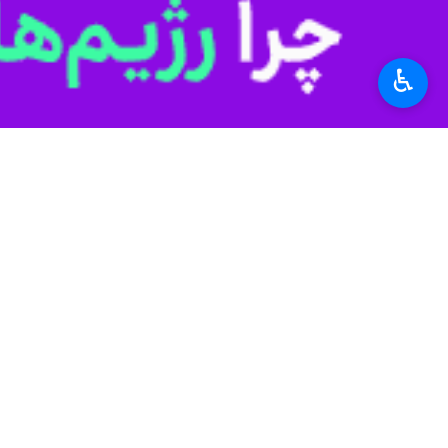
بخشدار دلوار یادآور شد: با توجه به ج
داشته باشند.
♿︎
استان‌ها
بوشهر
۰ نفر
برچسب‌ها
بوشهر
رئیسعلی دلواری
تنگستان
اخبار مرتبط
یکهزار میلیارد ریال 
بوشهر- ایرنا- معاون 