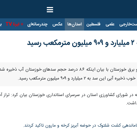
ت‌خارجی
علمی
فلسطین
استان‌ها
عکس
چندرسانه‌ای
ایرنا TV
با
د