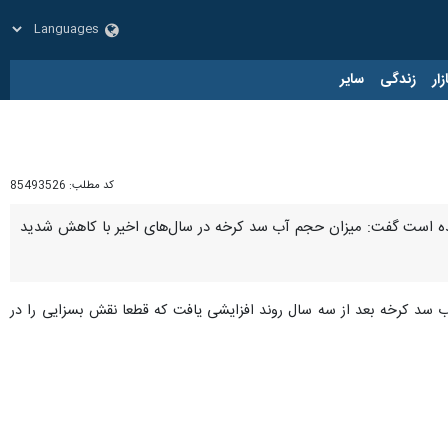
زار
زندگی
سایر
کد مطلب:
85493526