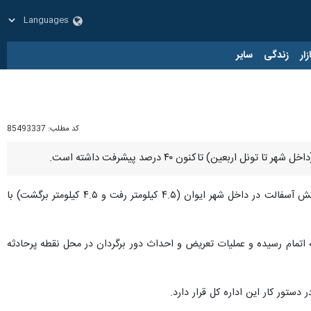
زار
زندگی
سایر
کد مطلب:
85493337
عین) تاکنون ۴۰ درصد پیشرفت داشته است.
اظهار کرد: در قالب این پروژه تاکنون ۹ کیلومتر روکش آسفالت در داخل شهر ایوان (۴.۵ کیلومتر رفت و ۴.۵ کیلومتر برگشت) با
مچنین روکش آسفالت باند برگشت روستای "کله‌جوب" به روستای "ساتیان" به طول یکهزار و ۱۰۰ متر به اتمام رسیده و عملیات تعریض و احداث دور برگردان در محل نقطه پرحادثه