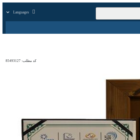
زار
زندگی
سایر
کد مطلب:
85493127