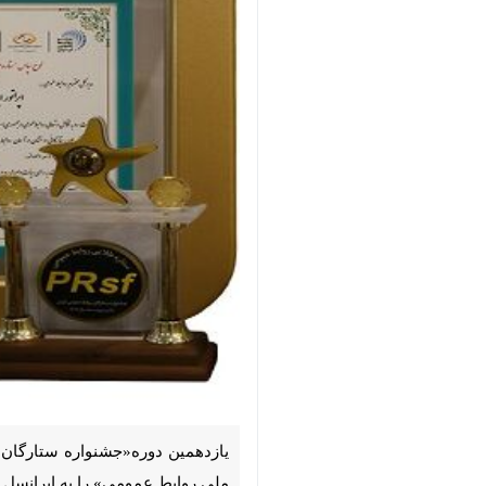
یازدهمین دوره«جشنواره ستارگان رواب
را به ایرانسل اعطا کرد. ایرانسل برای