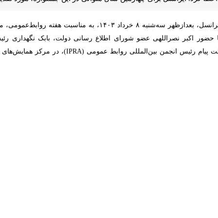
- به گزارش روابط‌ عمومی ایرانسل، بعدازظهر سه‌شنبه ۸ خرداد ۴۰۳
 نصراللهی عضو شورای اطلاع رسانی دولت، بابک نگهداری رئیس مرکز پژوه
ش‌های بین‌المللی صداوسیما، با یک هفته تأخیر، برگزار شد.
د، چرا که اعتماد به روابط عمومی، تابعی از عملکرد اخلاقی روابط عمومی اس
ناب از استفاده و انعکاس اطلاعات جعلی و نادرست، موضوعی است که دست اند
ومی ایران برای ایرانسل
داوران و با کسب بالاترین امتیازهای لازم از ارزیابی‌های تخصصی، نشان ویژ
باطی، منش، روحیه تعاملی و نقش تعیین‌کننده در بهبود ارتباط با ذی‌نفعان و
سل اعطا شد.
داوران و به عنوان تنها اپراتور تلفن‌همراه، به دلیل درخشش در عرصه‌های 