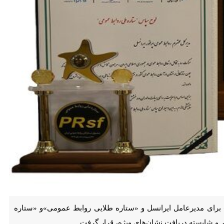
امل ایرانسل و «ستاره طلایی روابط ‌عمومی»و «ستاره ملی روابط ‌عمومی»
ویژه، قرار گرفت.