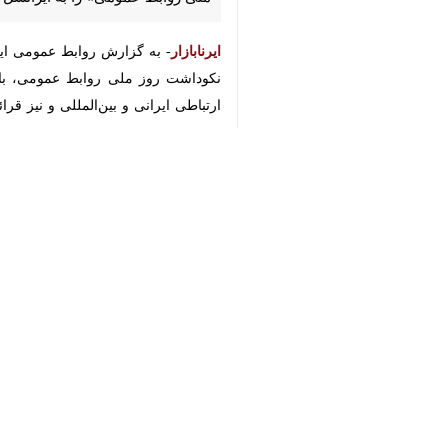
ایرنابازار
♿︎
روز ملی روابط ‌عمومی، با حضور اکبر
بین‌المللی و نیز قرائت پیام رئیس انجمن بین‌المللی روابط عمومی (IPRA)، در مرکز همای
×
را داری نقش کلیدی در دنیای معاصر خوان
در زمینه کاربرد هوش مصنوعی و نیز اجت
سه نشان ویژه جشنواره ستارگان روابط عم
در این جشنواره، با عنایت به رأی هیأت 
ارتباطی زیر مجموعه و شخصیت برجسته ارت
به دکتر بیژن عباسی‌آرند مدیرعامل ایران
همچنین ایرانسل با عنایت به رأی هیأت 