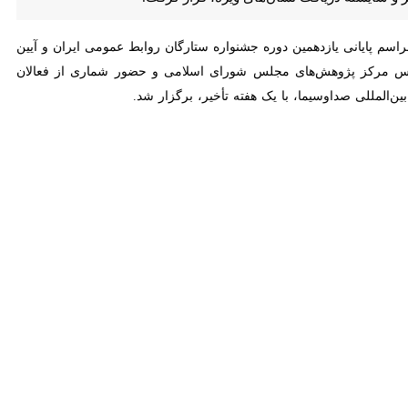
۱، به مناسبت هفته روابط‌عمومی، مراسم پایانی یازدهمین دوره جشنواره ستارگان روابط‌ عمومی ایران و آیین نکوداشت
ش‌های مجلس شورای اسلامی و حضور شماری از فعالان ارتباطی ایرانی و
در این مراسم، پیام ناتاشا پاولوویچ بویا، رئیس انجمن بین‌المللی روابط عمومی (IPRA) قرائت شد. در این پیام، رئیس IPRA، با اشاره به اهمیت رویکرد «اعتماد در روابط عمومی»، این رویکرد
ت و این توجه، نقش روابط عمومی را در اعتماد آفرینی، تقویت خواهد کرد.
در ادامه این پیام، تأکید شده است: رعایت دستورالعمل‌های اخلاقی IPRA و کاربرد آن توسط روابط عمومی‌ها در تقویت اعتماد، نقش اساسی دارد. همچنین رعایت دستورالعمل اعلام شده IPRA،
رکاران روابط عمومی باید به آن تعهد داشته باشند.
ه «ستاره ملی ارتباطی مدیر ارشد»، به دلیل نگاه و عملکرد حمایتی از حوزه
 نگاه تعالی‌جویانه به حوزه ارتباطات روابط عمومی، رسانه و افکار عمومی،
مختلف ارتباطی به ویژه روابط عمومی دیجیتال و کاربرد هوش مصنوعی، موفق