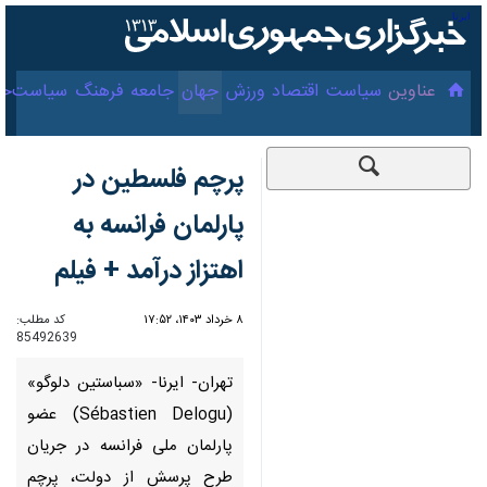
۱۷ مرداد ۱۴۰۵
عناوین‌
سیاست
اقتصاد
ورزش
جهان
جامعه
فرهنگ
سیاس
پرچم فلسطین در
پارلمان فرانسه به اهتزاز
درآمد + فیلم
۸ خرداد ۱۴۰۳، ۱۷:۵۲
کد مطلب:
85492639
تهران- ایرنا- «سباستین دلوگو»
(Sébastien Delogu) عضو
پارلمان ملی فرانسه در جریان طرح
پرسش از دولت، پرچم فلسطین را