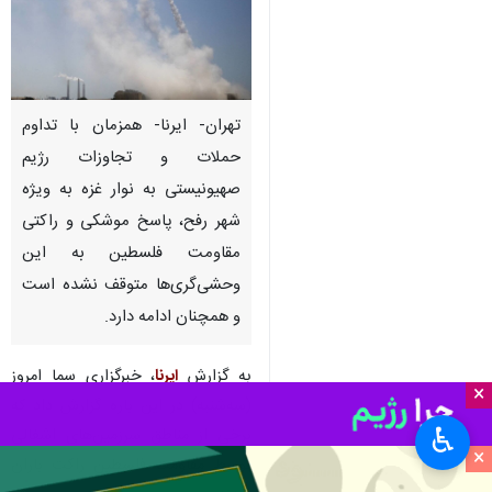
تهران- ایرنا- همزمان با تداوم
حملات و تجاوزات رژیم
صهیونیستی به نوار غزه به ویژه
شهر رفح، پاسخ موشکی و راکتی
مقاومت فلسطین به این
وحشی‌گری‌ها متوقف نشده است
و همچنان ادامه دارد.
به گزارش
ایرنا
، خبرگزاری سما امروز
×
(سه‌شنبه) در این باره گزارش داد که
♿︎
برخی از مناطق سرزمین‌های اشغالی
×
توسط مقاومت فلسطین راکت باران