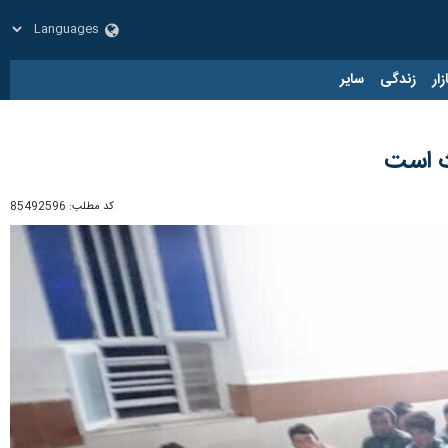
زار
زندگی
سایر
ث است
کد مطلب:
85492596