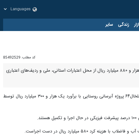
زار
زندگی
سایر
کد مطلب:
85492529