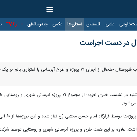
ت‌خارجی
علمی
فلسطین
استان‌ها
عکس
چندرسانه‌ای
ایرنا TV
با