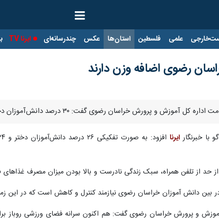
ت‌خارجی
علمی
فلسطین
استان‌ها
عکس
چندرسانه‌ای
ایرنا TV
با