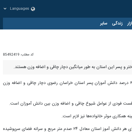
زار
زندگی
سایر
کد مطلب:
85492419