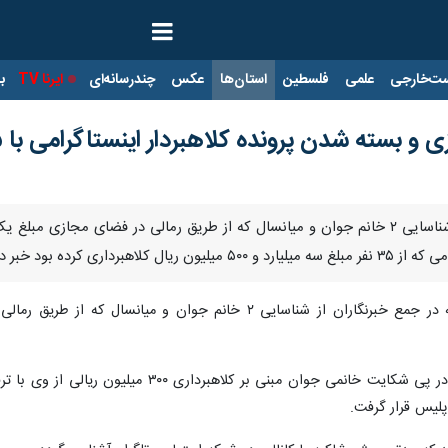
ت‌خارجی
علمی
فلسطین
استان‌ها
عکس
چندرسانه‌ای
ایرنا TV
با