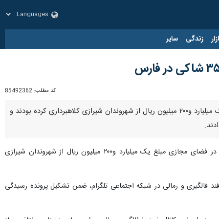
زار
زندگی
سایر
کد مطلب:
85492362