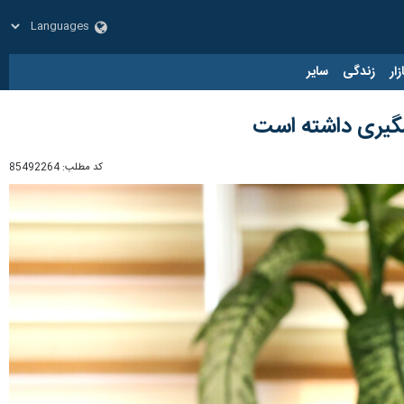
زار
زندگی
سایر
مگیری داشته است
کد مطلب:
85492264