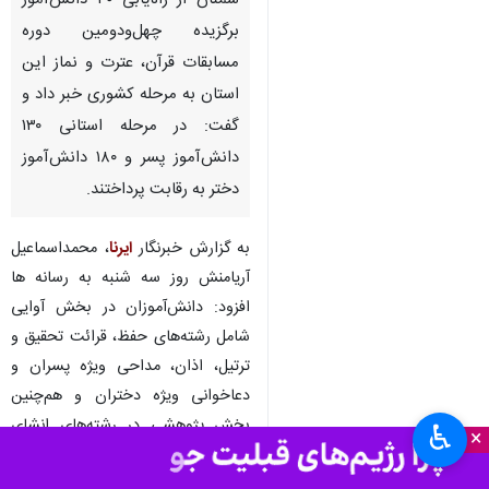
سمنان از راه‌یابی ۳۰ دانش‌آموز
برگزیده چهل‌ودومین دوره
مسابقات قرآن، عترت و نماز این
استان به مرحله کشوری خبر داد و
گفت: در مرحله استانی ۱۳۰
دانش‌آموز پسر و ۱۸۰ دانش‌آموز
دختر به رقابت پرداختند.
به گزارش خبرنگار
ایرنا
، محمداسماعیل
آریامنش روز سه شنبه به رسانه ها
افزود: دانش‌آموزان در بخش آوایی
شامل رشته‌های حفظ، قرائت تحقیق و
ترتیل، اذان، مداحی ویژه پسران و
دعاخوانی ویژه دختران و هم‌چنین
بخش پژوهشی در رشته‌های انشای
♿︎
×
نماز، احکام، نهج‌البلاغه، صحیفه
سجادیه، فهم قرآن و گفتمان مهدوی