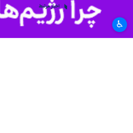
السا فیروزآذر
ایرج قادری
اخبار مرتبط
داریوش مهرجویی
مرتضی اردستانی د
♿︎
تهران- ایرنا- مرتضی 
ایرنا مطرح می‌کند؛
«تگزاس۳» روی ریل دو فصل قبلی؟
تهران- ایرنا- «تگزاس۳» درحالی از امروز به چرخه اکران سینماها اضافه می‌شود که حدود پنج سال از…
گفت‌وگو با ایرنا؛
افخمی: دستمزد فیلم‌
تهران- ایرنا- کارگردان
نظر شما