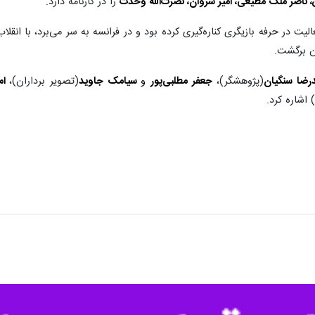
 ناصر ملک مطیعی، امیر شروان، نصرت‌الله وحدت
را در کارنامه دارد.
ان برگشت.
رضا سنگیان
(پژوهشگر)،
جعفر مطلبی‌پور
و
سیامک جاوید
(تصویر برداران)،
امی
 اشاره کرد.