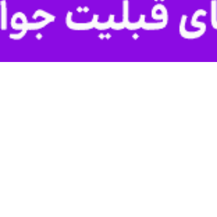
رگذشت
اردستانی؛ چهره‌پرداز پیشکسوت سینما درگذشت.
نامه‌نویس با ستاره فیلم قابل قیاس نیست/ به فکر باشیم
 مجموعه «او یک فرشته بود» با بیان اینکه دستمزد فیلم‌نامه‌نویس با ستاره…