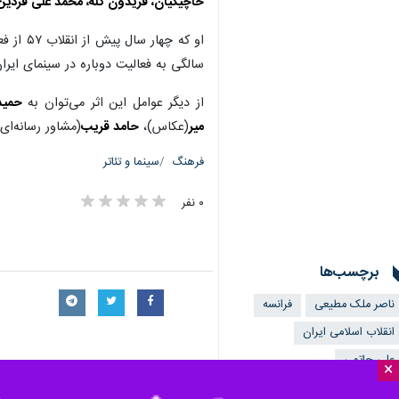
خاچیکیان، فریدون گله، محمد علی فردین،
سالگی به فعالیت دوباره در سینمای ایر
از دیگر عوامل این اثر می‌توان به
حمید
میر
(عکاس)،
حامد قریب
(مشاور رسانه‌ای)
فرهنگ
سینما و تئاتر
۰ نفر
برچسب‌ها
ناصر ملک مطیعی
فرانسه
انقلاب اسلامی ایران
علی حاتمی
×
ساموئل خاچیکیان