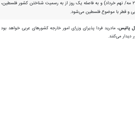
تهران- ایرنا- اسپانیا فردا چهارشنبه (۲۹ مه/ نهم خرداد) و به فاصله یک روز از به رسمیت شن
بی و قطر با موضوع فلسطین می‌شود.
ال پائیس
، مادرید فردا پذیرای وزرای امور خارجه کشورهای عربی خواهد بود
دیدار می‌کنند.
 چگونگی راهبرد دو دولتی به عنوان تنها راه برون‌رفت از مناقشه میان فلسط
ر پایتخت اسپانیا، نشان‌دهنده حمایت گسترده از تصمیم این دولت اروپای
ل قرار گرفته است.
هیونیستی دیروز دوشنبه در پیامی از طریق حساب کاربری خود در شبکه اجت
ودی، اردن، مصر، امارات متحده عربی و قطر و همچنین
احمد ابوالغیط
دبیرکل
ا
ر غزه، ورود کمک‌های بشردوستانه به این باریکه و تقویت
تشکیلات خودگر
ست که کدام وزرای عرب این دعوت را پذیرفته‌اند، هرچند پیش‌بینی می‌شود برخی 