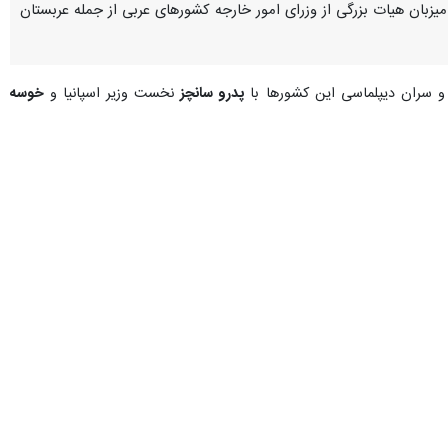
اختن کشور فلسطین، میزبان هیات بزرگی از وزرای امور خارجه کشورهای عربی از جمله عربستان
 و سران دیپلماسی این کشورها با
پدرو سانچز
نخست وزیر اسپانیا و
خوسه
ین و رژیم صهیونیستی در خاورمیانه، محور این نشست خواهد بود.
ی برای به رسمیت شناختن کشور فلسطین در شرایطی است که اسپانیا همچون
ماعی ایکس هشدار داد: به هر کسی که به ما آسیب برساند، آسیب خواهیم
تحادیه عرب
دعوت کرده است به پایتخت اسپانیا بیایند تا در مورد گام‌های
دان فلسطین
که اتحادیه اروپا آن را به عنوان تنها همکار و «شریک صلح»
از آن‌ها مانند
ایمن صفدی
وزیر امور خارجه اردن، امروز سه شنبه وارد این