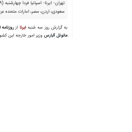
سعودی، اردن، مصر، امارات متحده عر
♿︎
به گزارش روز سه شنبه
ایرنا
از
روزنامه 
مانوئل آلبارس
وزیر امور خارجه این کشور 
بر اساس این گزارش، تبادل نظر در مورد
به نوشته ال پائیس، حضور وزرای عرب د
نروژ و ایرلند هدف تهدیدهای رژیم اسرائی
یسرائیل کاتس
وزیر امور خارجه رژیم ص
رساند.
آلبارس از همتایان خود از عربستان سع
بعدی برای دستیابی به آتش‌بس فوری د
می‌شناسد، گفت‌وگو کنند.
وزارت امور خارجه اسپانیا اعلام نکرده ا