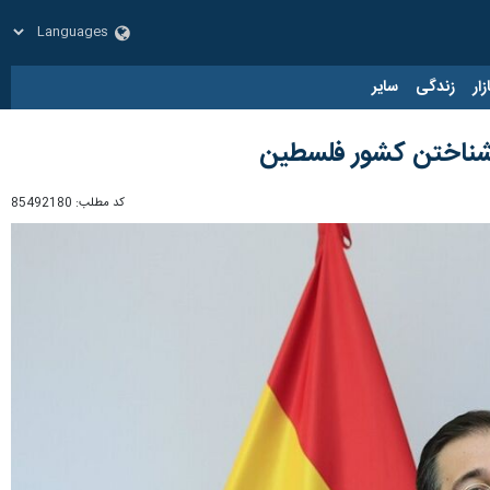
زار
زندگی
سایر
ت شناختن کشور فلسطین
کد مطلب:
85492180