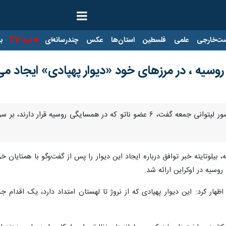
ت‌خارجی
علمی
فلسطین
استان‌ها
عکس
چندرسانه‌ای
ایرنا TV
با
تهران- ایرنا- «آگنه بیلوتایته» وزیر کشور لیتوانی جمعه گفت، ۶ عضو ناتو ک
، بیلوتایته خبر توافق درباره ایجاد این دیوار را پس از گفت‌وگو با همتایان خ
روسیه در اوکراین ارائه شد.
یلوتایته در مصاحبه با خبرگزاری BNS اظهار کرد: این دیوار پهپادی که از نروژ تا لهستان امتد