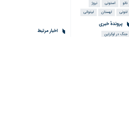
ناتو
استونی
نروژ
لتونی
لهستان
لیتوانی
♿︎
پروندهٔ خبری
اخبار مرتبط
جنگ در اوکراین
×
لیتوانی: اوکراین بای
تهران- ایرنا- «گابری
لیتوانی سه هزار پهپا
تهران- ایرنا- «اینگر
نظر شما