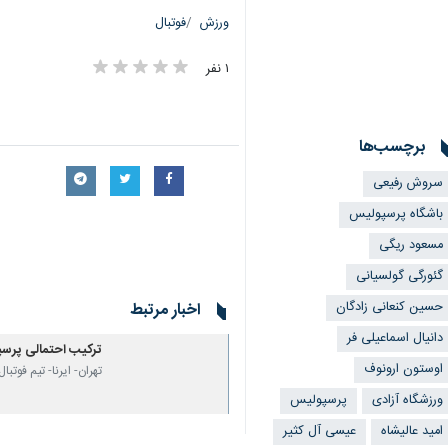
ورزش
فوتبال
۱ نفر
برچسب‌ها
سروش رفیعی
باشگاه پرسپولیس
مسعود ریگی
گئورگی گولسیانی
حسین کنعانی زادگان
اخبار مرتبط
دانیال اسماعیلی فر
ترکیب احتمالی پرس
اوستون ارونوف
تهران- ایرنا- تیم فوت
ورزشگاه آزادی
پرسپولیس
امید عالیشاه
عیسی آل کثیر