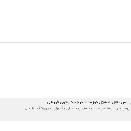
پولیس مقابل استقلال خوزستان؛ در جست‌وجوی قهرمانی
بال پرسپولیس در هفته بیست و هشتم رقابت‌های لیگ برتر و در ورزشگاه آزادی…