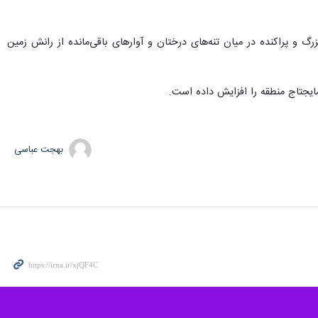
هالی یک روستا جان باختند.
، این روزنامه نوشت: شش روستا در مولیتاکا(Mulitaka) واقع در منطقه پورگرا-پایلا(Porgera-Paiela) استان انگا (Enga) دچار رانش زمین شدند و ساکنان روستاهای اطراف می