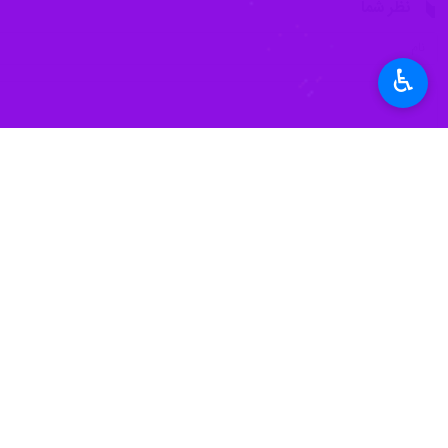
مقامات پاپوآگینه نو هنوز آمار از تلفات ارا
♿︎
به گفته ساندیس تساکا، از مقامات استان
وی گفت رانش زمین ویرانگر که به عنوا
حاضر گزارشی از آنها وجود ندارد.
تصاویر منتشر شده در رسانه‌های اجتماع
نشان می دهد.
یکی از ساکنان مناطق اطراف محل رانش 
جهان
اقیانوسیه
۰ نفر
برچسب‌ها