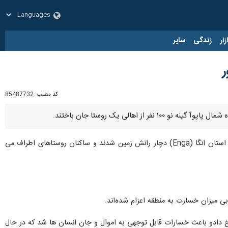
زار
زندگی
سایر
کد مطلب:
85487732