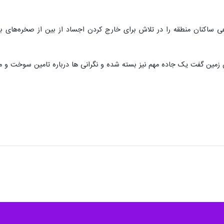
 می دهد صبح امروز (جمعه)، در اثر رانش زمین در منطقه دورافتاده شمال پاپوآ گینه نو ۱۰۰ نفر از ا