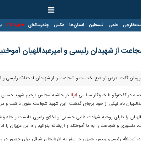
ت‌خارجی
علمی
فلسطین
استان‌ها
عکس
چندرسانه‌ای
ایرنا TV
با
ت از شهیدان رئیسی و امیرعبداللهیان آموختی
شورمان گفت: درس تواضع، خدمت و شجاعت را از شهیدان آیت الله رئیسی و امیرع
ماه در گفت‌وگو با خبرنگار سیاسی
ایرنا
در حاشیه مجلس ترحیم شهید حسین ام
بداللهیان نام نیکی از خود برجای گذشت. این شهید شجاعت علوی داشت و در 
للهیان را دارای روحیه شهادت طلبی حسینی و اخلاق رضوی دانست و خاطرنشان 
دلسوزی و شجاعت را به ما آموختند و ان‌شالله بتوانیم راه این عزیزان را ادا
بهشت ماه، آیت‌الله رئیسی، رییس جمهور در سفر به آذربایجان شرقی برای حضور د