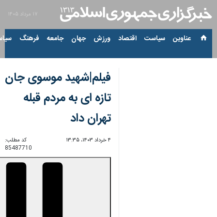
۱۷ مرداد ۱۴۰۵
عناوین‌
سیاست
اقتصاد
ورزش
جهان
جامعه
فرهنگ
سیاس
فیلم|شهید موسوی جان
تازه ای به مردم قبله
تهران داد
۴ خرداد ۱۴۰۳، ۱۳:۳۵
کد مطلب:
85487710