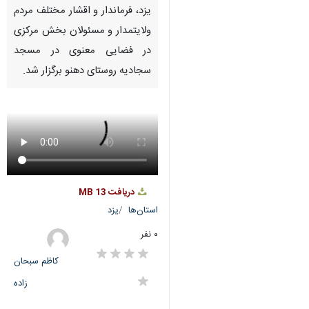
Pause
Play
00:00
00:00
♿︎