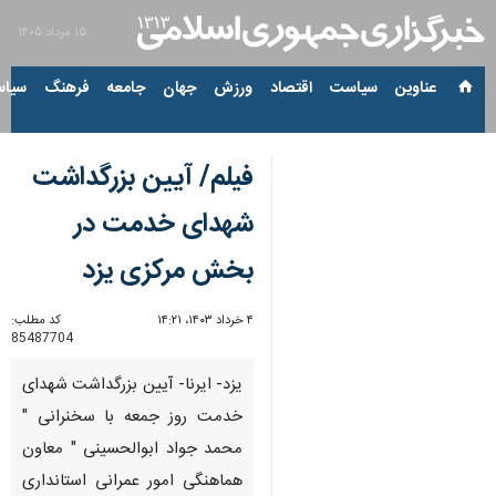
۱۵ مرداد ۱۴۰۵
عناوین‌
سیاست
اقتصاد
ورزش
جهان
جامعه
فرهنگ
سیاس
فیلم/ آیین بزرگداشت
شهدای خدمت در
بخش مرکزی یزد
۴ خرداد ۱۴۰۳، ۱۴:۲۱
کد مطلب:
85487704