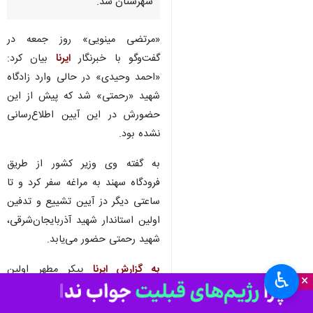
مراغه- ایرنا- معاون استاندار
آذربایجان‌شرقی و فرماندار
شهرستان ویژه مراغه گفت: وزیر
کشور برای حضور در آیین تشییع و
تدفین شهید رحمتی وارد این
شهرستان شد.
«مرتضی مینویی» روز جمعه در
گفت‌وگو با خبرنگار
ایرنا
بیان کرد:
«احمد وحیدی» در حالی وارد زادگاه
شهید «رحمتی» شد که پیش از این
حضورش در این آیین اطلاع‌رسانی
نشده بود.
♿︎
به گفته وی وزیر کشور از طریق
×
فرودگاه سهند به مراغه سفر کرد و تا