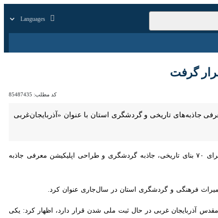
زار
زندگی
سایر
 گرفت
کد مطلب:
85487435