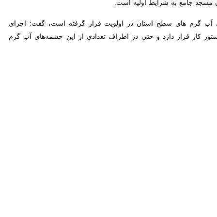
‌های تاریخی و گردشگری استان با عنوان «آذربایجان‌غربی نگارخانه تاریخ
افزود: این کتاب دارای ۴۰۰ عدد عکس، تعریف کد کیوآر برای ۷۰ بنای تاریخی، جاذبه گردشگری و طراحی اپلیکیشن معرفی جاذبه های
ا بیان اینکه ۲ پرونده ثبتی یادمان شهدای دفاع مقدس آذربایجان غربی در حال ثبت ملی شدن قرار دارد، اظهار کرد: یکی از این
وی گفت: این روستا در جریان بررسی های مردم شناسی در سال ۱۴۰۱ شناسایی شد که قربانی بمباران شیمیایی در سال ۶۶ توسط رژیم غاصب بعث شده بود؛ در بررسی های سطحی این تپه به
 واقع شده و این روستا و بخش هایی از قبرستان مورد اصابت یکی از بمب
ر آذربایجان‌غربی مبنی بر ضرورت ثبت اثر به عنوان مکان رویداد، منجر به