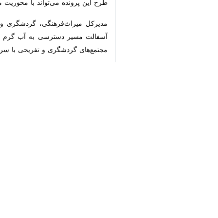
×
♿︎
ارومیه- ایرنا- مدیرکل میراث فرهنگی،
و طبیعت» در دستور کار قرار گرفت.
مرتضی صفری روز جمعه در گفت وگو با
گردشگری و تاریخی استان است.
وی برنامه ریزی برای تهیه ۵۰ فیلم کوتاه جهت معرفی جاذبه های تاریخی و گردشگری استان را از جمله اقدامات میراث فرهنگی و گردشگری استان در سال‌جاری عنوان کرد.
پرونده ها مربوط به گورستان «رشه هِرمه» متعلق به قرن های ۱۰ تا ۱۳ هجری قمری است که در شهرستان سردش
سفال های دوران متاخر اسلامی و سنگ ق
های شیمیایی قرار گرفته که در حال حاض
بررسی در منطقه و تهیه پرونده ثبتی شد 