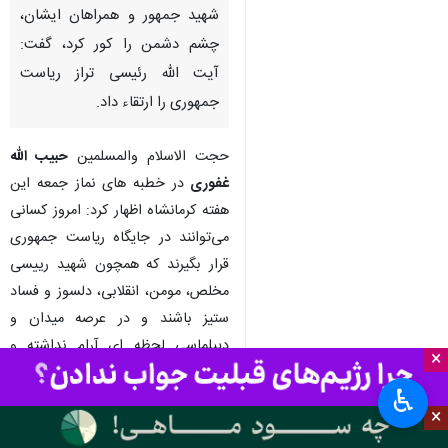
شهید جمهور و همراهان ایشان،
چشم دشمن را کور کرد، گفت:
آیت الله رئیسی تراز ریاست
جمهوری را ارتقاء داد.
حجت الاسلام والمسلمین
حبیب الله
غفوری
در خطبه های نماز جمعه این
هفته کرمانشاه اظهار کرد: امروز کسانی
می‌توانند در جایگاه ریاست جمهوری
قرار بگیرند که همچون شهید رییسی
مخلص، مومن، انقلابی، دلسوز و فساد
ستیز باشند و در عرصه میدان و
دیپلماسی لحظه ای آرام نداشته و
×
جهت گیری ولی فقیه را در اداره امور
♿︎
کشور مد نظر داشته باشند.
×
وی ضمن قدردانی از حضور مردم در