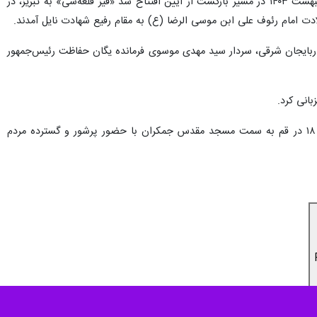
خادم‌الرضا(ع) و هشتمین رئیس جمهوری اسلامی ایران عصر یکشنبه ۳۰ اردیبهشت ۱۴۰۳ در مسیر بازگشت از آیین افتتاح سد «قیز قلعه‌سی» به تبریز، در
ت امام رئوف علی ابن موسی الرضا (ع) به مقام رفیع شهادت نایل آمدند.
ار آذربایجان شرقی، سردار سید مهدی موسوی فرمانده یگان حفاظت رئیس‌جمهور
آیین تشییع پیکر مطهر رئیس جمهور و شهدای خدمت از حدود ساعت ۱۶:۳۰ از ابتدای بلوار پیامبر اعظم(ص) عمود ۱۸ در قم به سمت مسجد مقدس جمکران با حضور پرشور و گسترده مردم