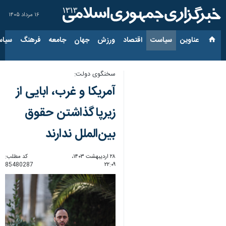
۱۶ مرداد ۱۴۰۵
عناوین‌
سیاست
اقتصاد
ورزش
جهان
جامعه
فرهنگ
سیاس
سخنگوی دولت:
آمریکا و غرب، ابایی از
زیرپاگذاشتن حقوق
بین‌الملل ندارند
۲۸ اردیبهشت ۱۴۰۳،
کد مطلب:
85480287
۲۲:۰۹