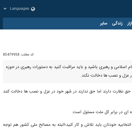
زار
زندگی
سایر
کد مطلب:
85479958